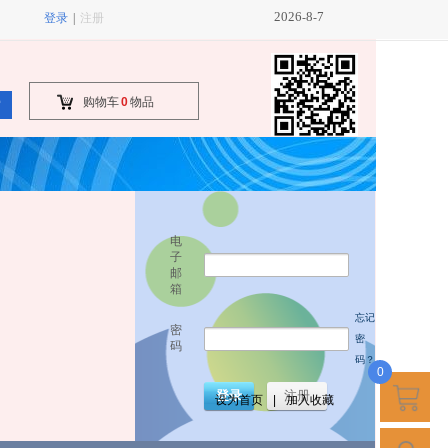
2026
8
7
-
-
登录
|
注册
购物车
0
物品
索
电
子
邮
箱
忘记
密
密
码
码？
0
登录
注册
设为首页
|
加入收藏