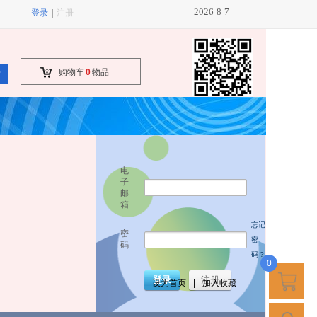
2026
8
7
-
-
登录
|
注册
购物车
0
物品
索
电
子
邮
箱
忘记
密
密
码
码？
0
登录
注册
设为首页
|
加入收藏