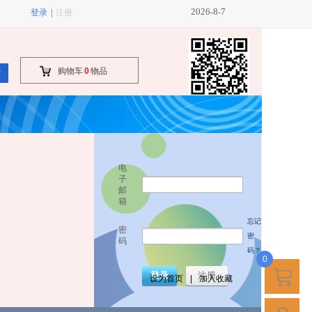
2026
8
7
-
-
登录
|
注册
购物车
0
物品
索
电
子
邮
箱
忘记
密
密
码
码？
0
登录
注册
设为首页
|
加入收藏